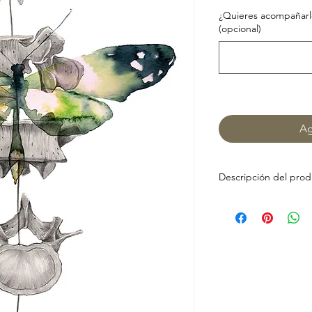
¿Quieres acompañarlo
(opcional)
Ag
Descripción del pro
Lámina sobre papel 
Colores intensos per
soporte.
Si deseas este dibuj
escríbeme un mensaj
Podré prepararlo para