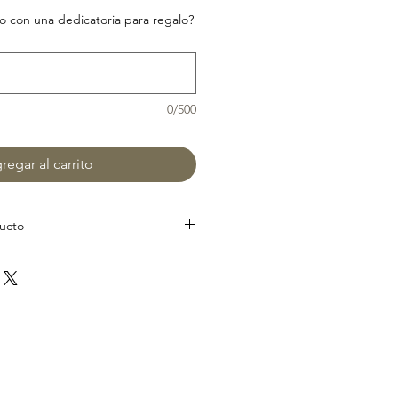
 con una dedicatoria para regalo?
0/500
regar al carrito
ducto
alemán Keaykolour de alta gama.
fectamente integrados sobre el
o en otras medidas diferentes
e en el apartado de contacto.
 ti.