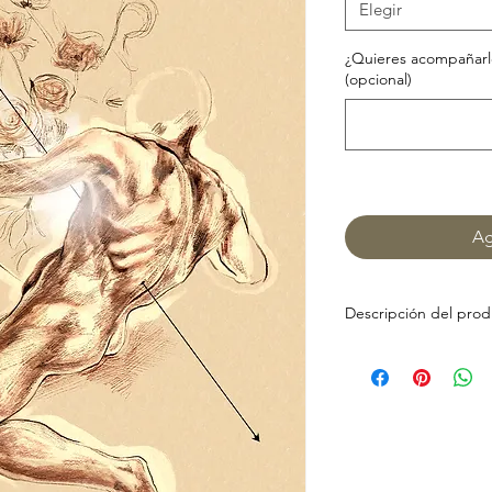
Elegir
¿Quieres acompañarlo
(opcional)
Ag
Descripción del pro
Lámina sobre papel 
Colores intensos per
soporte.
Si deseas este dibuj
escríbeme un mensaj
Podré prepararlo para