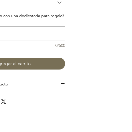
 con una dedicatoria para regalo?
0/500
regar al carrito
ducto
alemán Keaykolour de alta gama.
fectamente integrados sobre el
o en otras medidas diferentes
e en el apartado de contacto.
 ti.