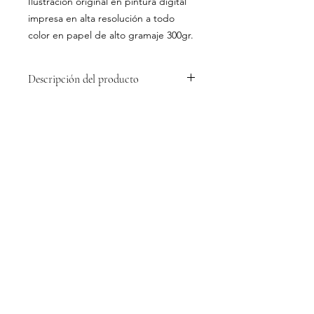
Ilustración original en pintura digital
impresa en alta resolución a todo
color en papel de alto gramaje 300gr.
Descripción del producto
Lámina sobre papel alemán
Keaykolour de alta gama. Colores
intensos perfectamente integrados
sobre el soporte.
© 2026 by Celia López Bacete. Todos los
derechos reservados. No se permite el uso y
reproducción parcial o total de estas imágenes