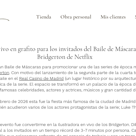
Tienda
Obra personal
Mis clientes
ivo en grafito para los invitados del Baile de Máscara
Bridgerton de Netflix
n Baile de Máscaras para promocionar una de las series de época m
erton
. Con motivo del lanzamiento de la segunda parte de la cuarta
aile en el
Real Casino de Madrid
(un lugar histórico por su arquitectur
ica de la serie. El espacio se transformó en un palacio de la época d
 a famosas celebridades, actores y actrices, músicos y gran cantidad d
ebrero de 2026 esta fue la fiesta más famosa de la ciudad de Madri
bién acudieron varios de los actores protagonistas de la serie; Luke 
 evento fue convertirme en la ilustradora en vivo de los Bridgerton. 
ral a los invitados en un tiempo récord de 3-7 minutos por persona. C