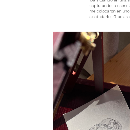
iba situando en una s
capturando la esenci
me colocaron en uno d
sin dudarlo!. Gracias