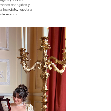
gero y ágil fui
amente escogidos y
 increíble, repetiría
este evento.