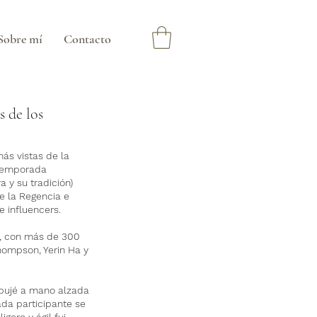
Sobre mí
Contacto
s de los
ás vistas de la
 temporada
a y su tradición)
e la Regencia e
e influencers.
d, con más de 300
Thompson, Yerin Ha y
Dibujé a mano alzada
ada participante se