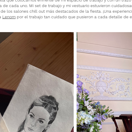
illa que colocamos enfrente de mi espacio de trabajo y con un trazo li
a de cada uno. Mi set de trabajo y mi vestuario estuvieron cuidados
e los salones chill out más destacados de la fiesta. ¡Una experiencia
 a
Lenom
por el trabajo tan cuidado que pusieron a cada detalle de 